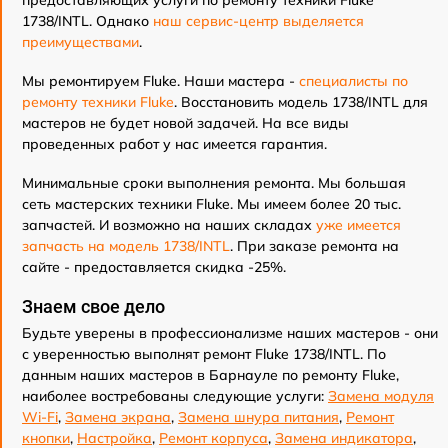
предоставляющих услуги по ремонту техники Fluke
1738/INTL. Однако
наш сервис-центр выделяется
преимуществами
.
Мы ремонтируем Fluke. Наши мастера -
специалисты по
ремонту техники Fluke
. Восстановить модель 1738/INTL для
мастеров не будет новой задачей. На все виды
проведенных работ у нас имеется гарантия.
Минимальные сроки выполнения ремонта. Мы большая
сеть мастерских техники Fluke. Мы имеем более 20 тыс.
запчастей. И возможно на наших складах
уже имеется
запчасть на модель 1738/INTL
. При заказе ремонта на
сайте - предоставляется скидка -25%.
Знаем свое дело
Будьте уверены в профессионализме наших мастеров - они
с уверенностью выполнят ремонт Fluke 1738/INTL. По
данным наших мастеров в Барнауле по ремонту Fluke,
наиболее востребованы следующие услуги:
Замена модуля
Wi-Fi
,
Замена экрана
,
Замена шнура питания
,
Ремонт
кнопки
,
Настройка
,
Ремонт корпуса
,
Замена индикатора
,