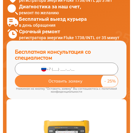
регистратора энергии Fluke 1738/INTL до 3 лет
Диагностика за наш счет,
ремонт по желанию
Бесплатный выезд курьера
в день обращения
Срочный ремонт
регистратора энергии Fluke 1738/INTL от 35 минут
Бесплатная консультация со
специалистом
Оставить заявку
Нажимая на кнопку "Оставить заявку" Вы соглашаетесь c
политикой
конфиденциальности