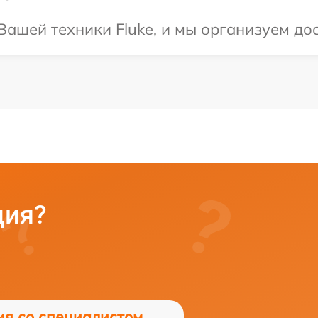
ашей техники Fluke, и мы организуем дос
ция?
ия со специалистом