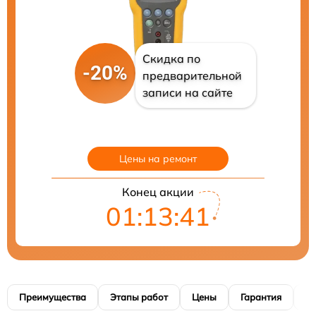
Скидка по
-20%
предварительной
записи на сайте
Цены на ремонт
Конец акции
01:13:40
Преимущества
Этапы работ
Цены
Гарантия
М