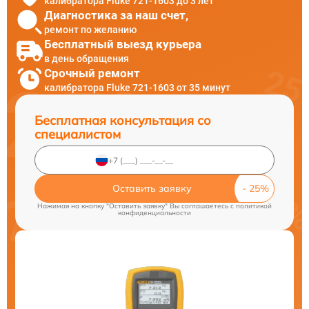
калибратора Fluke 721-1603 до 3 лет
Диагностика за наш счет,
ремонт по желанию
Бесплатный выезд курьера
в день обращения
Срочный ремонт
калибратора Fluke 721-1603 от 35 минут
Бесплатная консультация со
специалистом
Оставить заявку
Нажимая на кнопку "Оставить заявку" Вы соглашаетесь c
политикой
конфиденциальности