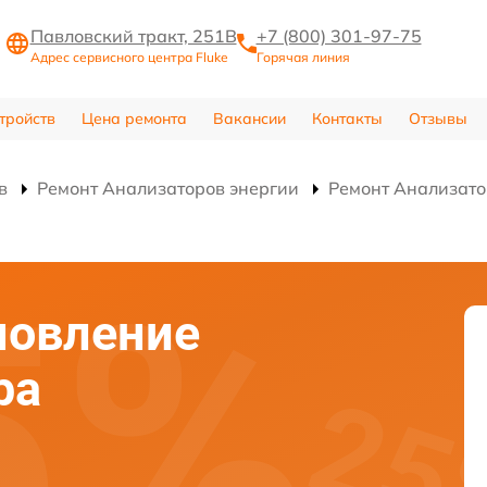
Павловский тракт, 251В
+7 (800) 301-97-75
Адрес сервисного центра Fluke
Горячая линия
тройств
Цена ремонта
Вакансии
Контакты
Отзывы
в
Ремонт Анализаторов энергии
Ремонт Анализат
новление
ра